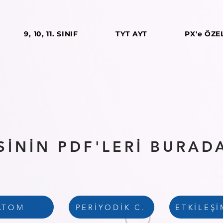
9, 10, 11. SINIF
TYT AYT
PX'e ÖZE
İSİNİN PDF'LERİ BURA
ATOM
PERİYODİK C.
ETKİLEŞİ