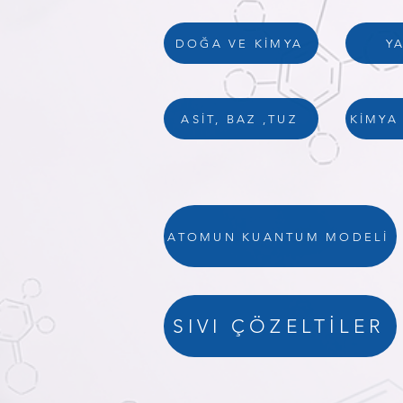
Y
DOĞA VE KİMYA
ASİT, BAZ ,TUZ
KİMYA
ATOMUN KUANTUM MODELİ
SIVI ÇÖZELTİLER