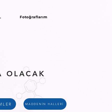
L
Fotoğraflarım
DA OLACAK
MLER
MADDENİN HALLERİ