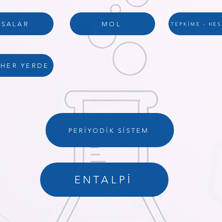
ASALAR
MOL
TEPKİME - HE
 HER YERDE
PERİYODİK SİSTEM
ENTALPİ